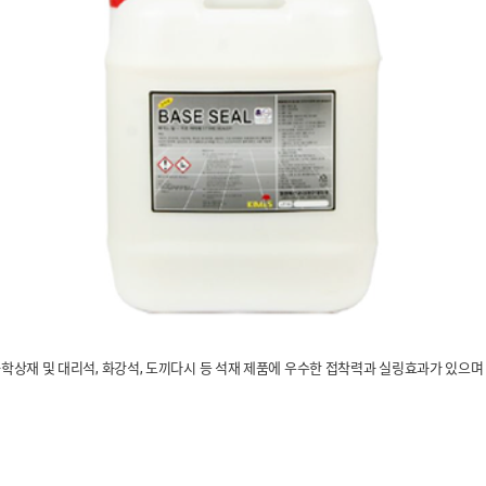
 화학상재 및 대리석, 화강석, 도끼다시 등 석재 제품에 우수한 접착력과 실링효과가 있으