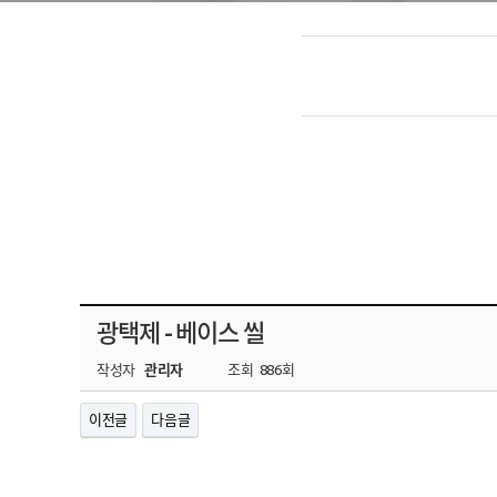
광택제 - 베이스 씰
작성자
관리자
조회
886회
이전글
다음글