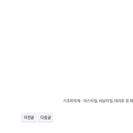
기초피막제 - 아스타일, 비닐타일, 테라죠 등
이전글
다음글