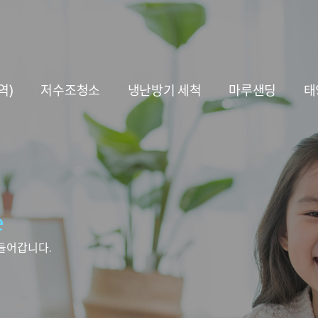
역)
저수조청소
냉난방기 세척
마루샌딩
태
e
들어갑니다.