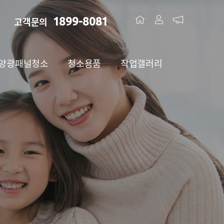
1899-8081
고객문의
양광패널청소
청소용품
작업갤러리