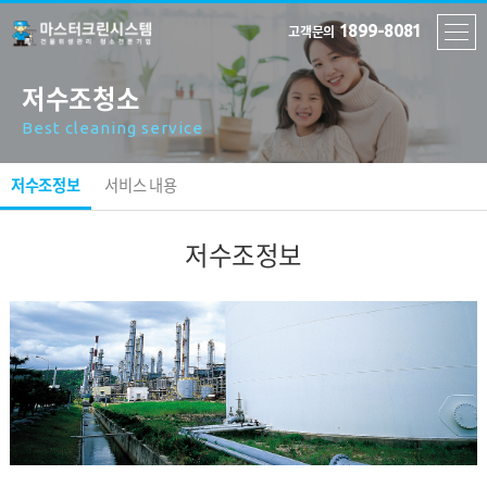
1899-8081
고객문의
저수조청소
Best cleaning service
저수조정보
서비스 내용
저수조정보