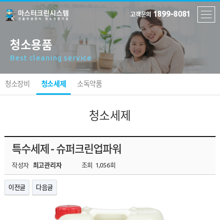
1899-8081
고객문의
청소용품
Best cleaning service
청소장비
청소세제
소독약품
청소세제
특수세제 - 슈퍼크린업파워
작성자
최고관리자
조회
1,056회
이전글
다음글