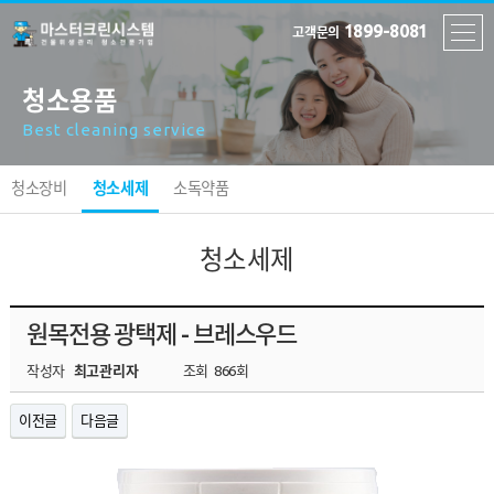
1899-8081
고객문의
청소용품
Best cleaning service
청소장비
청소세제
소독약품
청소세제
원목전용 광택제 - 브레스우드
작성자
최고관리자
조회
866회
이전글
다음글