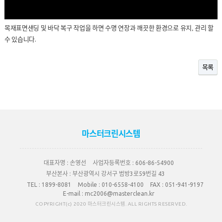
목재표면샌딩 및 바닥 복구 작업을 하면 수명 연장과 깨끗한 환경으로 유지
,
관리 할
수 있습니다.
목록
마스터크린시스템
대표자명 :
손영선
사업자등록번호 :
606-86-54900
부산본사 :
부산광역시 강서구 범방3로59번길 43
TEL :
1899-8081
Mobile :
010-6558-4100
FAX :
051-941-9197
E-mail :
mc2006@masterclean.kr
COPYRIGHT(c) 2020 마스터크린시스템. ALL RIGHTS RESERVED.